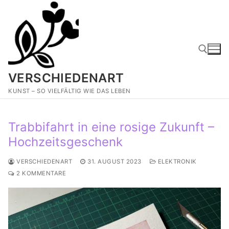
Zum
Inhalt
springen
VERSCHIEDENART
Suchen nach:
KUNST – SO VIELFÄLTIG WIE DAS LEBEN
Trabbifahrt in eine rosige Zukunft –
Hochzeitsgeschenk
VERSCHIEDENART
31. AUGUST 2023
ELEKTRONIK
2 KOMMENTARE