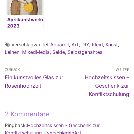
Aprilkunstwerke
2023
Verschlagwortet
Aquarell
,
Art
,
DIY
,
Kleid
,
Kunst
,
Leinen
,
MixedMedia
,
Seide
,
Selbstgenähtes
Beitragsnavigation
ZURÜCK
WEITER
Vorheriger
Nächster
Ein kunstvolles Glas zur
Hochzeitskissen –
Beitrag:
Beitrag:
Rosenhochzeit
Geschenk zur
Konfliktschulung
2 Kommentare
Pingback:
Hochzeitskissen - Geschenk zur
Konfliktschulung - verschiedenArt