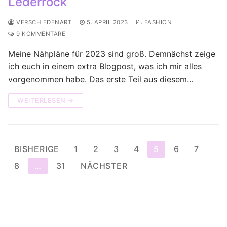
Lederrock
VERSCHIEDENART
5. APRIL 2023
FASHION
9 KOMMENTARE
Meine Nähpläne für 2023 sind groß. Demnächst zeige
ich euch in einem extra Blogpost, was ich mir alles
vorgenommen habe. Das erste Teil aus diesem…
WEITERLESEN →
Seitennummerierung
BISHERIGE
1
2
3
4
5
6
7
der
8
…
31
NÄCHSTER
Beiträge