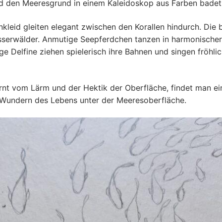
und den Meeresgrund in einem Kaleidoskop aus Farben badet
eid gleiten elegant zwischen den Korallen hindurch. Die 
asserwälder. Anmutige Seepferdchen tanzen in harmonischer
 Delfine ziehen spielerisch ihre Bahnen und singen fröhlic
fernt vom Lärm und der Hektik der Oberfläche, findet man ei
 Wundern des Lebens unter der Meeresoberfläche.