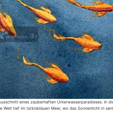
Ausschnitt eines zauberhaften Unterwasserparadieses. In d
 Welt tief im türkisblauen Meer, wo das Sonnenlicht in san