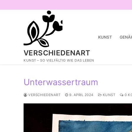
Zum
Inhalt
springen
KUNST
GENÄ
VERSCHIEDENART
KUNST – SO VIELFÄLTIG WIE DAS LEBEN
Unterwassertraum
VERSCHIEDENART
9. APRIL 2024
KUNST
0 K