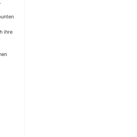
.
bunten
h ihre
nen