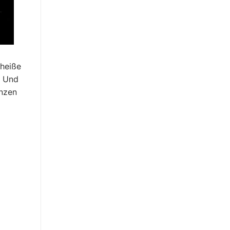
 heiße
. Und
anzen