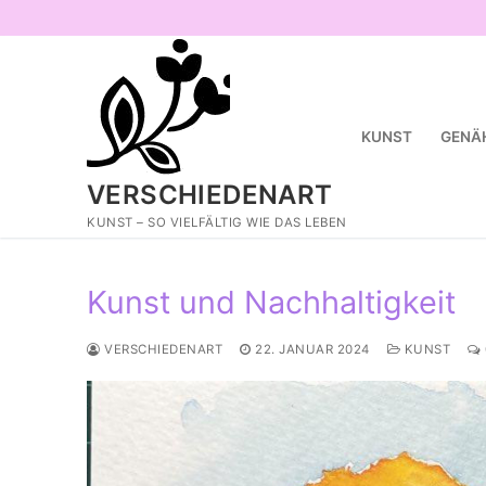
Zum
Inhalt
springen
KUNST
GENÄ
VERSCHIEDENART
KUNST – SO VIELFÄLTIG WIE DAS LEBEN
Kunst und Nachhaltigkeit
VERSCHIEDENART
22. JANUAR 2024
KUNST