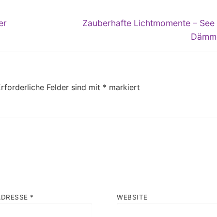
Nächster
er
Zauberhafte Lichtmomente – See 
Beitrag:
Dämm
rforderliche Felder sind mit
*
markiert
ADRESSE
*
WEBSITE