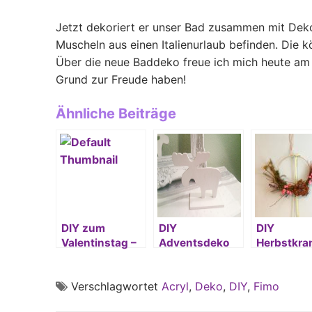
Jetzt dekoriert er unser Bad zusammen mit Dek
Muscheln aus einen Italienurlaub befinden. Die 
Über die neue Baddeko freue ich mich heute a
Grund zur Freude haben!
Ähnliche Beiträge
DIY zum
DIY
DIY
Valentinstag –
Adventsdeko
Herbstkra
Tablett mit
Elche aus
aus dem
Herzen
Holz – incl.
Garten
Verschlagwortet
Acryl
,
Deko
,
DIY
,
Fimo
bestempelt
Vorlage