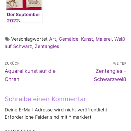
Der September
2022:
Catember
Verschlagwortet
Art
,
Gemälde
,
Kunst
,
Malerei
,
Weiß
auf Schwarz
,
Zentangles
Beitragsnavigation
ZURÜCK
WEITER
Vorheriger
Nächster
Aquarellkunst auf die
Zentangles –
Beitrag:
Beitrag:
Ohren
Schwarzweiß
Schreibe einen Kommentar
Deine E-Mail-Adresse wird nicht veröffentlicht.
Erforderliche Felder sind mit
*
markiert