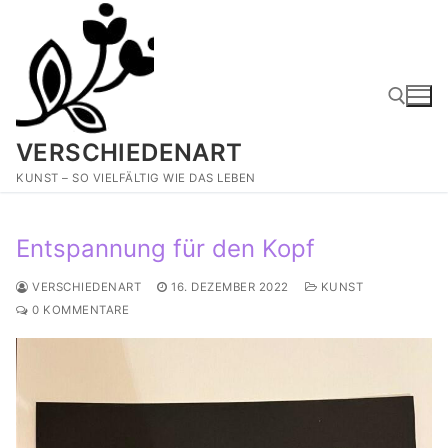
Zum
Inhalt
springen
VERSCHIEDENART
Suchen nach:
KUNST – SO VIELFÄLTIG WIE DAS LEBEN
Entspannung für den Kopf
VERSCHIEDENART
16. DEZEMBER 2022
KUNST
0 KOMMENTARE