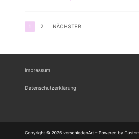
Seitennummerierung
1
2
NÄCHSTER
der
Beiträge
Impressum
Datenschutzerklärung
Copyright © 2026 verschiedenArt – Powered by
Custom