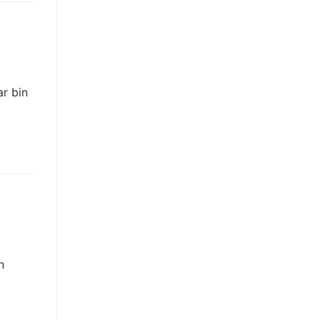
r bin
n