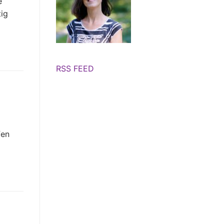
e
ig
RSS FEED
fen