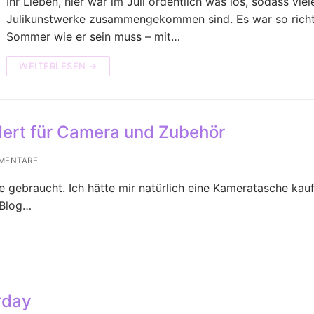
Ihr Lieben, hier war im Juli ordentlich was los, sodass viel
Julikunstwerke zusammengekommen sind. Es war so richt
Sommer wie er sein muss – mit…
WEITERLESEN →
ert für Camera und Zubehör
MENTARE
 gebraucht. Ich hätte mir natürlich eine Kameratasche kau
-Blog…
rday