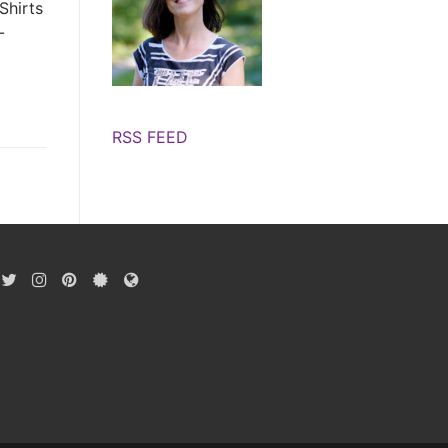
Shirts
-
RSS FEED