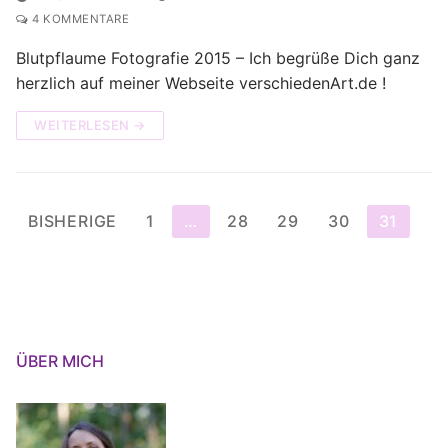
4 KOMMENTARE
Blutpflaume Fotografie 2015 – Ich begrüße Dich ganz
herzlich auf meiner Webseite verschiedenArt.de !
WEITERLESEN →
Seitennummerierung
BISHERIGE
1
…
28
29
30
31
der
Beiträge
ÜBER MICH